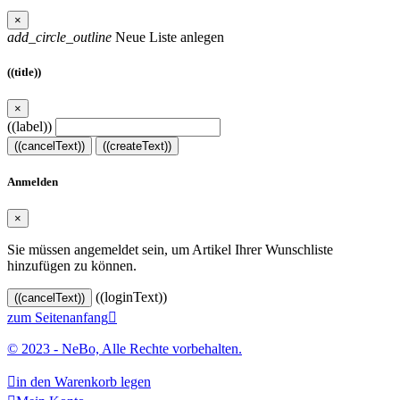
×
add_circle_outline
Neue Liste anlegen
((title))
×
((label))
((cancelText))
((createText))
Anmelden
×
Sie müssen angemeldet sein, um Artikel Ihrer Wunschliste
hinzufügen zu können.
((loginText))
((cancelText))
zum Seitenanfang

© 2023 - NeBo, Alle Rechte vorbehalten.

in den Warenkorb legen