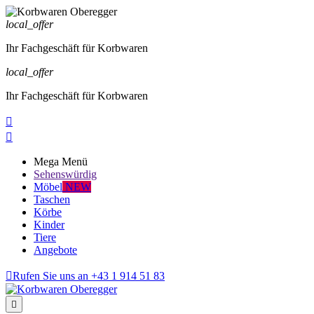
local_offer
Ihr Fachgeschäft für Korbwaren
local_offer
Ihr Fachgeschäft für Korbwaren


Mega Menü
Sehenswürdig
Möbel
NEW
Taschen
Körbe
Kinder
Tiere
Angebote

Rufen Sie uns an
+43 1 914 51 83
