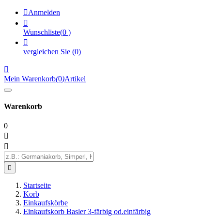

Anmelden

Wunschliste
(
0
)

vergleichen Sie
(
0
)

Mein Warenkorb
(
0
)
Artikel
Warenkorb
0



Startseite
Korb
Einkaufskörbe
Einkaufskorb Basler 3-färbig od.einfärbig