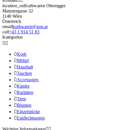
Kontakt


location_on
Korbwaren Oberegger
Matznergasse 32
1140 Wien
Österreich
email
korbwaren@aon.at
call
+43 1 914 51 83
Kategorien



Korb

Möbel

Haushalt

Taschen

Accessoires

Kinder

Raritäten

Tiere

Blumen

Einzelstücke

Einflechtungen
Wichtige Informationen

