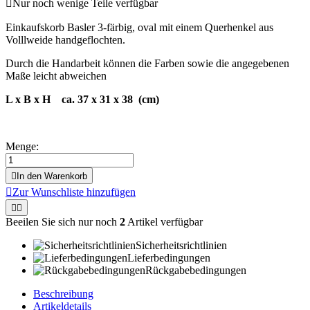

Nur noch wenige Teile verfügbar
Einkaufskorb Basler 3-färbig, oval mit einem Querhenkel aus
Volllweide handgeflochten.
Durch die Handarbeit können die Farben sowie die angegebenen
Maße leicht abweichen
L x B x H ca. 37 x 31 x 38 (cm)
Menge:

In den Warenkorb

Zur Wunschliste hinzufügen


Beeilen Sie sich nur noch
2
Artikel verfügbar
Sicherheitsrichtlinien
Lieferbedingungen
Rückgabebedingungen
Beschreibung
Artikeldetails