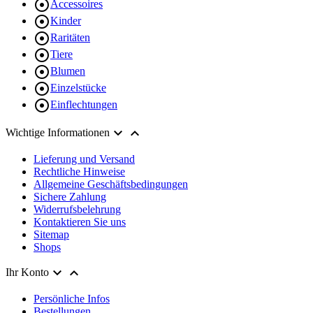

Accessoires

Kinder

Raritäten

Tiere

Blumen

Einzelstücke

Einflechtungen


Wichtige Informationen
Lieferung und Versand
Rechtliche Hinweise
Allgemeine Geschäftsbedingungen
Sichere Zahlung
Widerrufsbelehrung
Kontaktieren Sie uns
Sitemap
Shops


Ihr Konto
Persönliche Infos
Bestellungen