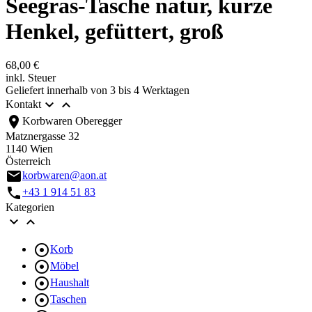
Seegras-Tasche natur, kurze
Henkel, gefüttert, groß
68,00 €
inkl. Steuer
Geliefert innerhalb von 3 bis 4 Werktagen


Kontakt
location_on
Korbwaren Oberegger
Matznergasse 32
1140 Wien
Österreich
email
korbwaren@aon.at
call
+43 1 914 51 83
Kategorien



Korb

Möbel

Haushalt

Taschen