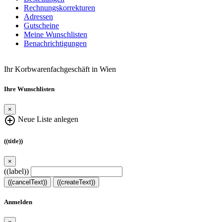
Rechnungskorrekturen
Adressen
Gutscheine
Meine Wunschlisten
Benachrichtigungen
Ihr Korbwarenfachgeschäft in Wien
Ihre Wunschlisten
×
add_circle_outline
Neue Liste anlegen
((title))
×
((label))
((cancelText))
((createText))
Anmelden