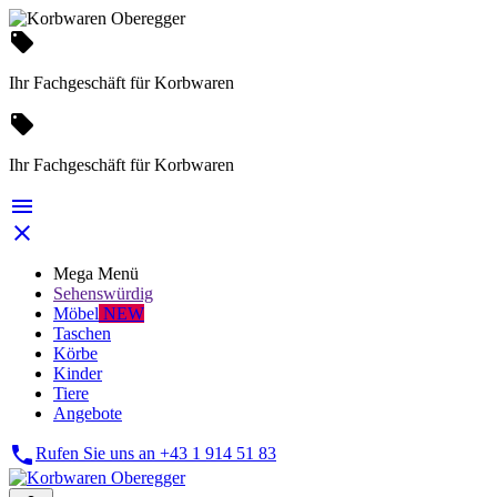
local_offer
Ihr Fachgeschäft für Korbwaren
local_offer
Ihr Fachgeschäft für Korbwaren


Mega Menü
Sehenswürdig
Möbel
NEW
Taschen
Körbe
Kinder
Tiere
Angebote

Rufen Sie uns an
+43 1 914 51 83