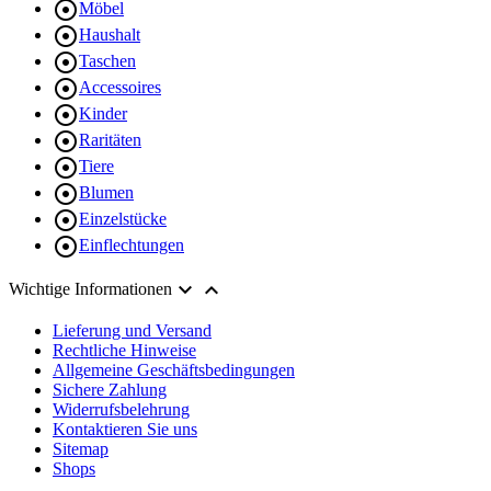

Möbel

Haushalt

Taschen

Accessoires

Kinder

Raritäten

Tiere

Blumen

Einzelstücke

Einflechtungen


Wichtige Informationen
Lieferung und Versand
Rechtliche Hinweise
Allgemeine Geschäftsbedingungen
Sichere Zahlung
Widerrufsbelehrung
Kontaktieren Sie uns
Sitemap
Shops