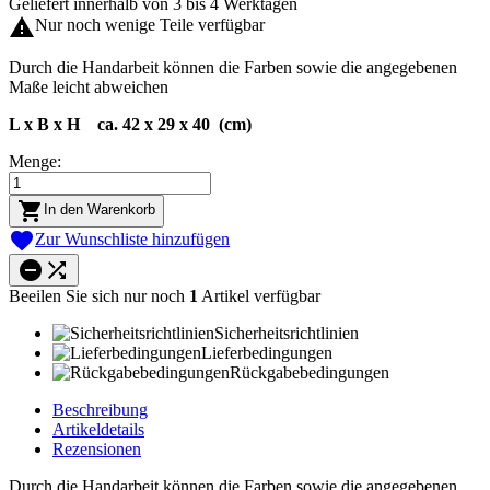
Geliefert innerhalb von 3 bis 4 Werktagen

Nur noch wenige Teile verfügbar
Durch die Handarbeit können die Farben sowie die angegebenen
Maße leicht abweichen
L x B x H ca. 42 x 29 x 40 (cm)
Menge:

In den Warenkorb

Zur Wunschliste hinzufügen


Beeilen Sie sich nur noch
1
Artikel verfügbar
Sicherheitsrichtlinien
Lieferbedingungen
Rückgabebedingungen
Beschreibung
Artikeldetails
Rezensionen
Durch die Handarbeit können die Farben sowie die angegebenen