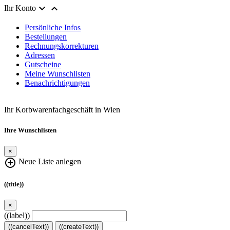


Ihr Konto
Persönliche Infos
Bestellungen
Rechnungskorrekturen
Adressen
Gutscheine
Meine Wunschlisten
Benachrichtigungen
Ihr Korbwarenfachgeschäft in Wien
Ihre Wunschlisten
×
add_circle_outline
Neue Liste anlegen
((title))
×
((label))
((cancelText))
((createText))