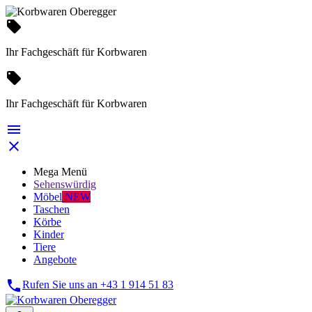
local_offer
Ihr Fachgeschäft für Korbwaren
local_offer
Ihr Fachgeschäft für Korbwaren


Mega Menü
Sehenswürdig
Möbel
NEW
Taschen
Körbe
Kinder
Tiere
Angebote

Rufen Sie uns an
+43 1 914 51 83