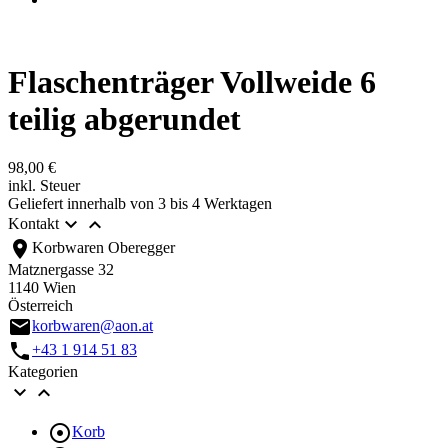
Flaschenträger Vollweide 6
teilig abgerundet
98,00 €
inkl. Steuer
Geliefert innerhalb von 3 bis 4 Werktagen


Kontakt
location_on
Korbwaren Oberegger
Matznergasse 32
1140 Wien
Österreich
email
korbwaren@aon.at
call
+43 1 914 51 83
Kategorien



Korb