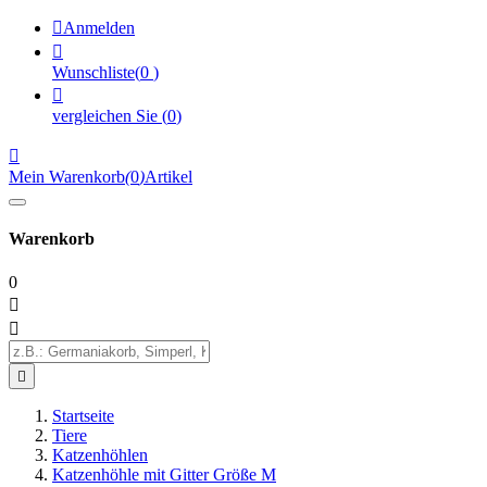

Anmelden

Wunschliste
(
0
)

vergleichen Sie
(
0
)

Mein Warenkorb
(
0
)
Artikel
Warenkorb
0



Startseite
Tiere
Katzenhöhlen
Katzenhöhle mit Gitter Größe M