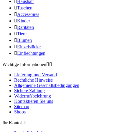

Haushalt

Taschen

Accessoires

Kinder

Raritäten

Tiere

Blumen

Einzelstücke

Einflechtungen
Wichtige Informationen


Lieferung und Versand
Rechtliche Hinweise
Allgemeine Geschäftsbedingungen
Sichere Zahlung
Widerrufsbelehrung
Kontaktieren Sie uns
Sitemap
Shops
Ihr Konto

