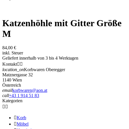
Katzenhöhle mit Gitter Größe
M
84,00 €
inkl. Steuer
Geliefert innerhalb von 3 bis 4 Werktagen
Kontakt


location_on
Korbwaren Oberegger
Matznergasse 32
1140 Wien
Österreich
email
korbwaren@aon.at
call
+43 1 914 51 83
Kategorien



Korb

Möbel