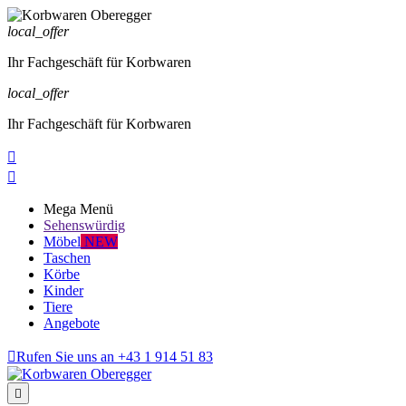
local_offer
Ihr Fachgeschäft für Korbwaren
local_offer
Ihr Fachgeschäft für Korbwaren


Mega Menü
Sehenswürdig
Möbel
NEW
Taschen
Körbe
Kinder
Tiere
Angebote

Rufen Sie uns an
+43 1 914 51 83
