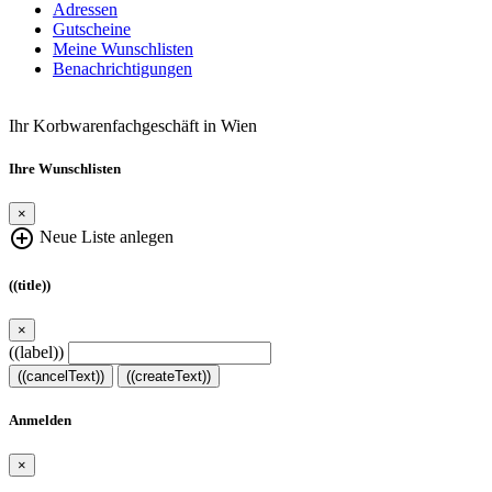
Adressen
Gutscheine
Meine Wunschlisten
Benachrichtigungen
Ihr Korbwarenfachgeschäft in Wien
Ihre Wunschlisten
×
add_circle_outline
Neue Liste anlegen
((title))
×
((label))
((cancelText))
((createText))
Anmelden
×