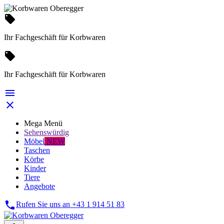
local_offer
Ihr Fachgeschäft für Korbwaren
local_offer
Ihr Fachgeschäft für Korbwaren


Mega Menü
Sehenswürdig
Möbel
NEW
Taschen
Körbe
Kinder
Tiere
Angebote

Rufen Sie uns an
+43 1 914 51 83