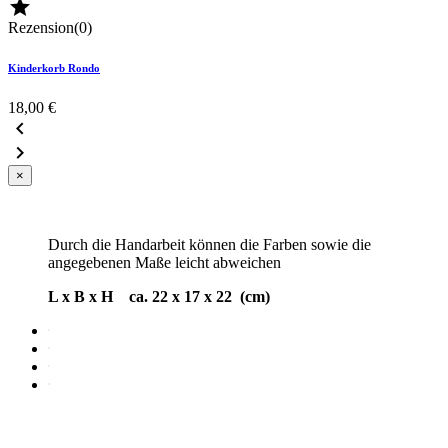

Rezension(0)
Kinderkorb Rondo
18,00 €


×
Durch die Handarbeit können die Farben sowie die
angegebenen Maße leicht abweichen
L x B x H ca. 22 x 17 x 22 (cm)