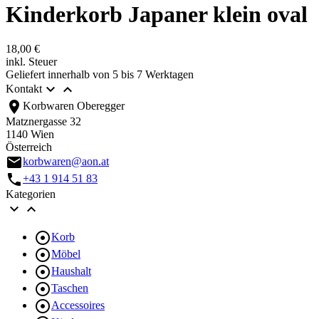
Kinderkorb Japaner klein oval
18,00 €
inkl. Steuer
Geliefert innerhalb von 5 bis 7 Werktagen


Kontakt
location_on
Korbwaren Oberegger
Matznergasse 32
1140 Wien
Österreich
email
korbwaren@aon.at
call
+43 1 914 51 83
Kategorien



Korb

Möbel

Haushalt

Taschen

Accessoires