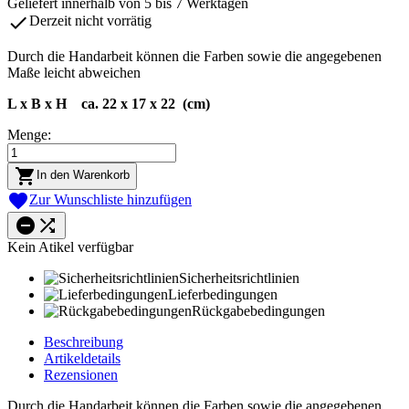
Geliefert innerhalb von 5 bis 7 Werktagen

Derzeit nicht vorrätig
Durch die Handarbeit können die Farben sowie die angegebenen
Maße leicht abweichen
L x B x H ca. 22 x 17 x 22 (cm)
Menge:

In den Warenkorb

Zur Wunschliste hinzufügen


Kein Atikel verfügbar
Sicherheitsrichtlinien
Lieferbedingungen
Rückgabebedingungen
Beschreibung
Artikeldetails
Rezensionen
Durch die Handarbeit können die Farben sowie die angegebenen