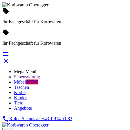
local_offer
Ihr Fachgeschäft für Korbwaren
local_offer
Ihr Fachgeschäft für Korbwaren


Mega Menü
Sehenswürdig
Möbel
NEW
Taschen
Körbe
Kinder
Tiere
Angebote

Rufen Sie uns an
+43 1 914 51 83