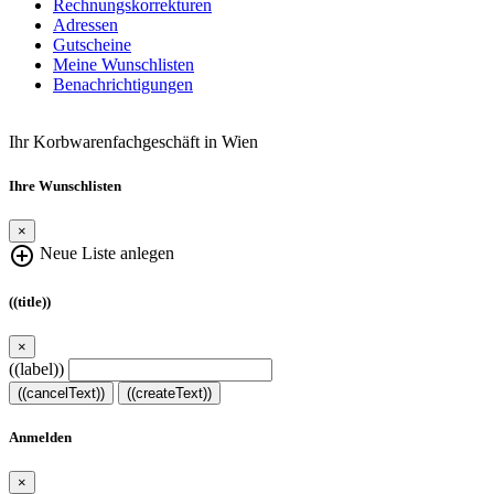
Rechnungskorrekturen
Adressen
Gutscheine
Meine Wunschlisten
Benachrichtigungen
Ihr Korbwarenfachgeschäft in Wien
Ihre Wunschlisten
×
add_circle_outline
Neue Liste anlegen
((title))
×
((label))
((cancelText))
((createText))
Anmelden
×