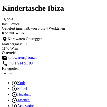
Kindertasche Ibiza
18,00 €
inkl. Steuer
Geliefert innerhalb von 3 bis 4 Werktagen


Kontakt
location_on
Korbwaren Oberegger
Matznergasse 32
1140 Wien
Österreich
email
korbwaren@aon.at
call
+43 1 914 51 83
Kategorien



Korb

Möbel

Haushalt

Taschen

Accessoires