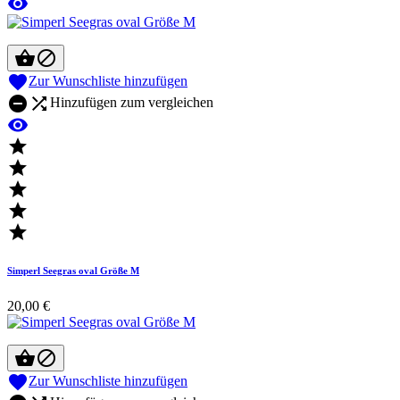




Zur Wunschliste hinzufügen


Hinzufügen zum vergleichen






Simperl Seegras oval Größe M
20,00 €



Zur Wunschliste hinzufügen