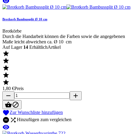

Brotkorb Bambussplit Ø 10 cm
Brotkörbe
Durch die Handarbeit können die Farben sowie die angegebenen
Maße leicht abweichen ca. Ø 10 cm
Auf Lager
14
ErhältlichArtikel





1,80 €
Preis
remove
add



Zur Wunschliste hinzufügen


Hinzufügen zum vergleichen
