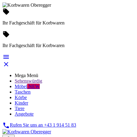
local_offer
Ihr Fachgeschäft für Korbwaren
local_offer
Ihr Fachgeschäft für Korbwaren


Mega Menü
Sehenswürdig
Möbel
NEW
Taschen
Körbe
Kinder
Tiere
Angebote

Rufen Sie uns an
+43 1 914 51 83