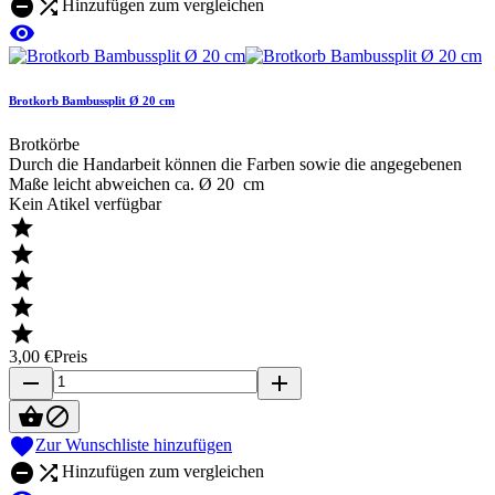


Hinzufügen zum vergleichen

Brotkorb Bambussplit Ø 20 cm
Brotkörbe
Durch die Handarbeit können die Farben sowie die angegebenen
Maße leicht abweichen ca. Ø 20 cm
Kein Atikel verfügbar





3,00 €
Preis
remove
add



Zur Wunschliste hinzufügen


Hinzufügen zum vergleichen