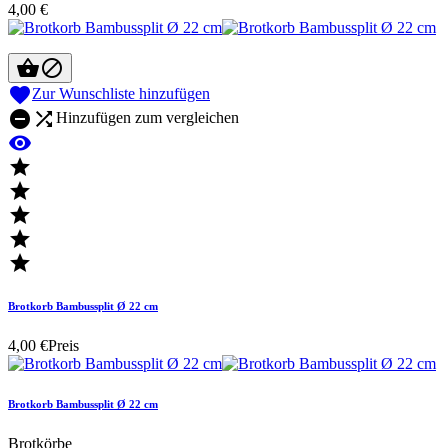
4,00 €



Zur Wunschliste hinzufügen


Hinzufügen zum vergleichen






Brotkorb Bambussplit Ø 22 cm
4,00 €
Preis
Brotkorb Bambussplit Ø 22 cm
Brotkörbe