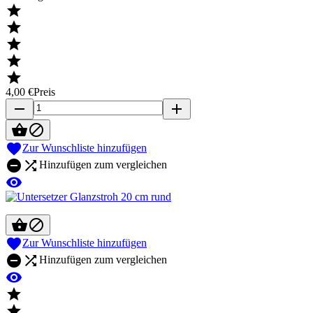





4,00 €
Preis
remove
add



Zur Wunschliste hinzufügen


Hinzufügen zum vergleichen




Zur Wunschliste hinzufügen


Hinzufügen zum vergleichen


