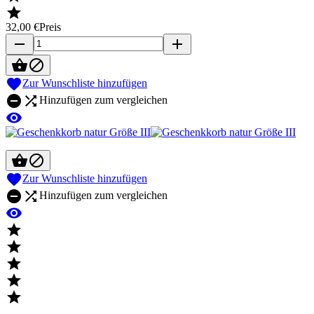

32,00 €
Preis
remove
add



Zur Wunschliste hinzufügen


Hinzufügen zum vergleichen




Zur Wunschliste hinzufügen


Hinzufügen zum vergleichen





