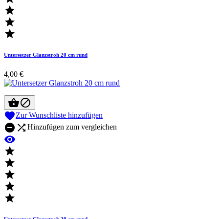



Untersetzer Glanzstroh 20 cm rund
4,00 €



Zur Wunschliste hinzufügen


Hinzufügen zum vergleichen






Untersetzer Glanzstroh 20 cm rund