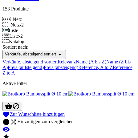
153 Produkte
Netz
Netz-2
Liste
Liste-2
Katalog
Sortiert nach:

Verkäufe, absteigend sortiert
Verkäufe, absteigend sortiert
Relevanz
Name (A bis Z)
Name (Z bis
A)
Preis (aufsteigend)
Preis (absteigend)
Reference, A to Z
Reference,
Z to A
Aktive Filter



Zur Wunschliste hinzufügen


Hinzufügen zum vergleichen

