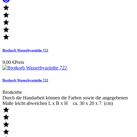






Brotkorb Wasserhyazinthe 722
9,00 €
Preis
Brotkorb Wasserhyazinthe 722
Brotkörbe
Durch die Handarbeit können die Farben sowie die angegebenen
Maße leicht abweichen L x B x H ca. 30 x 20 x 7 (cm)



