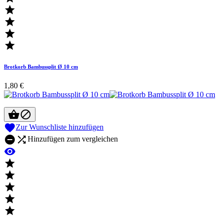




Brotkorb Bambussplit Ø 10 cm
1,80 €



Zur Wunschliste hinzufügen


Hinzufügen zum vergleichen





