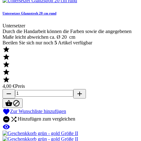
Untersetzer Glanzstroh 20 cm rund
Untersetzer
Durch die Handarbeit können die Farben sowie die angegebenen
Maße leicht abweichen ca. Ø 20 cm
Beeilen Sie sich nur noch
5
Artikel verfügbar





4,00 €
Preis
remove
add



Zur Wunschliste hinzufügen


Hinzufügen zum vergleichen
