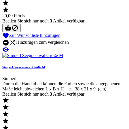


20,00 €
Preis
Beeilen Sie sich nur noch
3
Artikel verfügbar



Zur Wunschliste hinzufügen


Hinzufügen zum vergleichen

Simperl Seegras oval Größe M
Simperl
Durch die Handarbeit können die Farben sowie die angegebenen
Maße leicht abweichen L x B x H ca. 38 x 21 x 9 (cm)
Beeilen Sie sich nur noch
3
Artikel verfügbar




