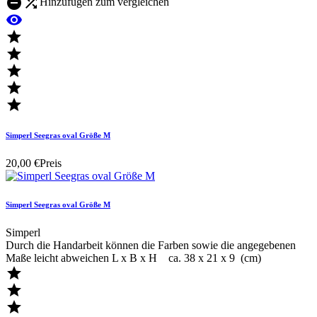


Hinzufügen zum vergleichen






Simperl Seegras oval Größe M
20,00 €
Preis
Simperl Seegras oval Größe M
Simperl
Durch die Handarbeit können die Farben sowie die angegebenen
Maße leicht abweichen L x B x H ca. 38 x 21 x 9 (cm)


