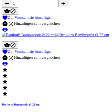
remove
add



Zur Wunschliste hinzufügen


Hinzufügen zum vergleichen




Zur Wunschliste hinzufügen


Hinzufügen zum vergleichen






Brotkorb Bambussplit Ø 22 cm