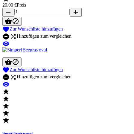
20,00 €
Preis
remove
add



Zur Wunschliste hinzufügen


Hinzufügen zum vergleichen




Zur Wunschliste hinzufügen


Hinzufügen zum vergleichen






Simperl Seegras oval