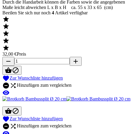
Durch die Handarbeit können die Farben sowie die angegebenen
Maße leicht abweichen L x B x H ca. 55 x 33 x 65 (cm)
Beeilen Sie sich nur noch
4
Artikel verfügbar





32,00 €
Preis
remove
add



Zur Wunschliste hinzufügen


Hinzufügen zum vergleichen




Zur Wunschliste hinzufügen


Hinzufügen zum vergleichen
