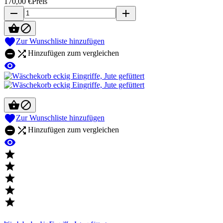
170,00 €
Preis
remove
add



Zur Wunschliste hinzufügen


Hinzufügen zum vergleichen




Zur Wunschliste hinzufügen


Hinzufügen zum vergleichen





