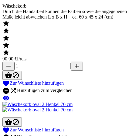
Wäschekorb
Durch die Handarbeit können die Farben sowie die angegebenen
Maße leicht abweichen L x B x H ca. 60 x 45 x 24 (cm)





90,00 €
Preis
remove
add



Zur Wunschliste hinzufügen


Hinzufügen zum vergleichen




Zur Wunschliste hinzufügen