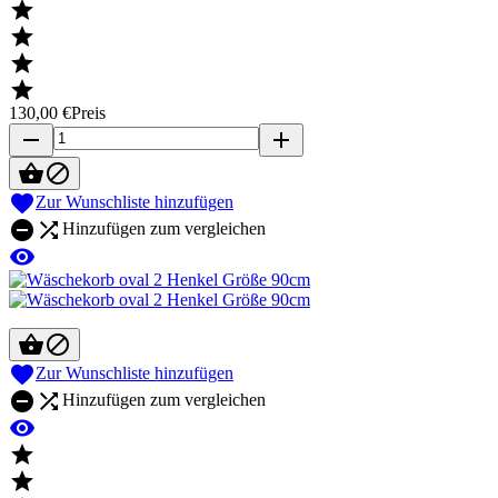




130,00 €
Preis
remove
add



Zur Wunschliste hinzufügen


Hinzufügen zum vergleichen




Zur Wunschliste hinzufügen


Hinzufügen zum vergleichen


