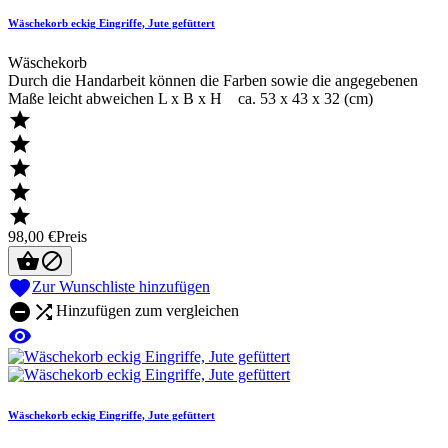
Wäschekorb eckig Eingriffe, Jute gefüttert
Wäschekorb
Durch die Handarbeit können die Farben sowie die angegebenen
Maße leicht abweichen L x B x H ca. 53 x 43 x 32 (cm)





98,00 €
Preis



Zur Wunschliste hinzufügen


Hinzufügen zum vergleichen

Wäschekorb eckig Eingriffe, Jute gefüttert