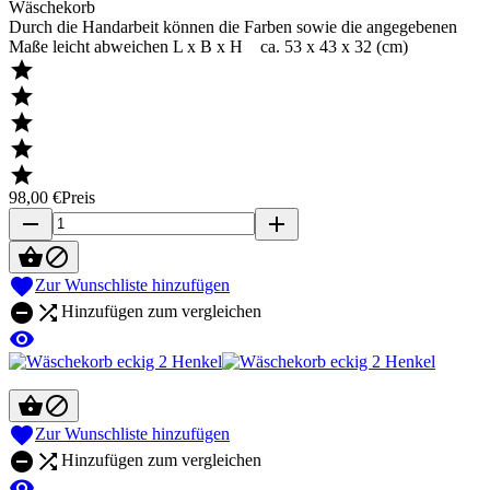
Wäschekorb
Durch die Handarbeit können die Farben sowie die angegebenen
Maße leicht abweichen L x B x H ca. 53 x 43 x 32 (cm)





98,00 €
Preis
remove
add



Zur Wunschliste hinzufügen


Hinzufügen zum vergleichen




Zur Wunschliste hinzufügen


Hinzufügen zum vergleichen
