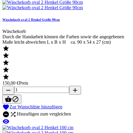
Wäschekorb oval 2 Henkel Größe 90cm
Wäschekorb
Durch die Handarbeit können die Farben sowie die angegebenen
Maße leicht abweichen L x B x H ca. 90 x 54 x 27 (cm)





150,00 €
Preis
remove
add



Zur Wunschliste hinzufügen


Hinzufügen zum vergleichen
