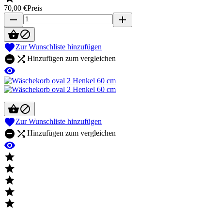
70,00 €
Preis
remove
add



Zur Wunschliste hinzufügen


Hinzufügen zum vergleichen




Zur Wunschliste hinzufügen


Hinzufügen zum vergleichen





