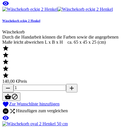

Wäschekorb eckig 2 Henkel
Wäschekorb
Durch die Handarbeit können die Farben sowie die angegebenen
Maße leicht abweichen L x B x H ca. 65 x 45 x 25 (cm)





140,00 €
Preis
remove
add



Zur Wunschliste hinzufügen


Hinzufügen zum vergleichen
