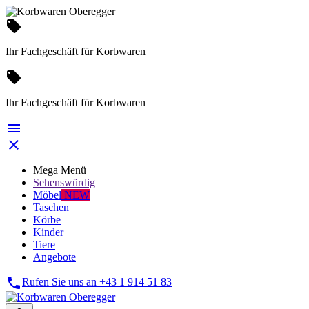
local_offer
Ihr Fachgeschäft für Korbwaren
local_offer
Ihr Fachgeschäft für Korbwaren


Mega Menü
Sehenswürdig
Möbel
NEW
Taschen
Körbe
Kinder
Tiere
Angebote

Rufen Sie uns an
+43 1 914 51 83