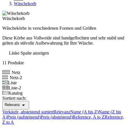
Wäschekorb
Wäschekorb
Wäschekörbe in verschiedenen Formen und Größen
Diese Körbe aus Vollweide sind handgeflochten und sehr stabil und
gelten als stilvolle Aufbewahrung für Ihre Wäsche.
Linke Spalte anzeigen
11 Produkte
Netz
Netz-2
Liste
Liste-2
Katalog
Sortiert nach:

Relevanz
Verkäufe, absteigend sortiert
Relevanz
Name (A bis Z)
Name (Z bis
A)
Preis (aufsteigend)
Preis (absteigend)
Reference, A to Z
Reference,
Z to A