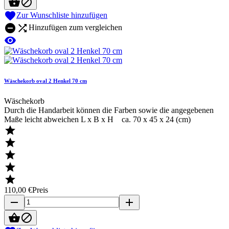



Zur Wunschliste hinzufügen


Hinzufügen zum vergleichen

Wäschekorb oval 2 Henkel 70 cm
Wäschekorb
Durch die Handarbeit können die Farben sowie die angegebenen
Maße leicht abweichen L x B x H ca. 70 x 45 x 24 (cm)





110,00 €
Preis
remove
add

