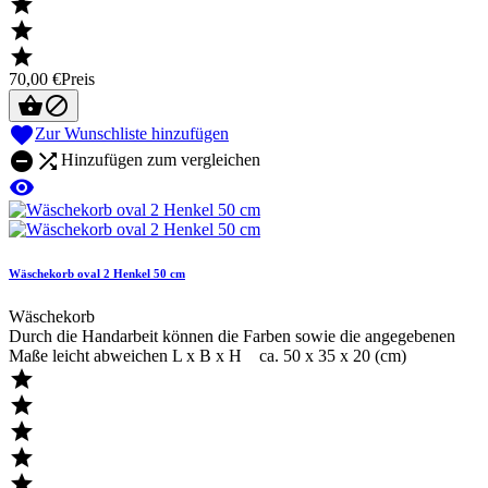



70,00 €
Preis



Zur Wunschliste hinzufügen


Hinzufügen zum vergleichen

Wäschekorb oval 2 Henkel 50 cm
Wäschekorb
Durch die Handarbeit können die Farben sowie die angegebenen
Maße leicht abweichen L x B x H ca. 50 x 35 x 20 (cm)




