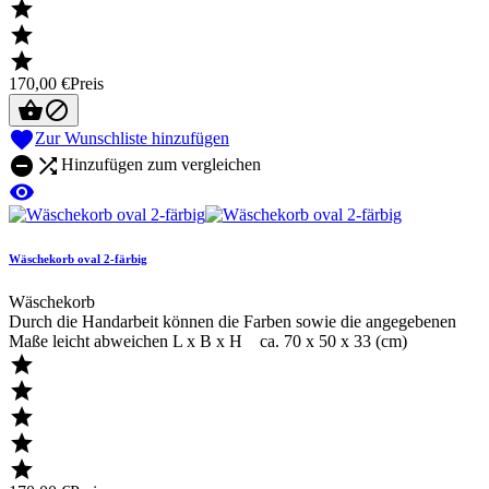



170,00 €
Preis



Zur Wunschliste hinzufügen


Hinzufügen zum vergleichen

Wäschekorb oval 2-färbig
Wäschekorb
Durch die Handarbeit können die Farben sowie die angegebenen
Maße leicht abweichen L x B x H ca. 70 x 50 x 33 (cm)




