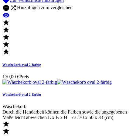

Zur Wunschliste hinzufügen


Hinzufügen zum vergleichen






Wäschekorb oval 2-färbig
170,00 €
Preis
Wäschekorb oval 2-färbig
Wäschekorb
Durch die Handarbeit können die Farben sowie die angegebenen
Maße leicht abweichen L x B x H ca. 70 x 50 x 33 (cm)

