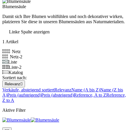
Blumensäule
Damit sich Ihre Blumen wohlfühlen und noch dekorativer wirken,
platzieren Sie diese in unseren Blumensäulen aus Naturmaterialien.
Linke Spalte anzeigen
1 Artikel
Netz
Netz-2
Liste
Liste-2
Katalog
Sortiert nach:
Relevanz

Verkäufe, absteigend sortiert
Relevanz
Name (A bis Z)
Name (Z bis
A)
Preis (aufsteigend)
Preis (absteigend)
Reference, A to Z
Reference,
Z to A
Aktive Filter