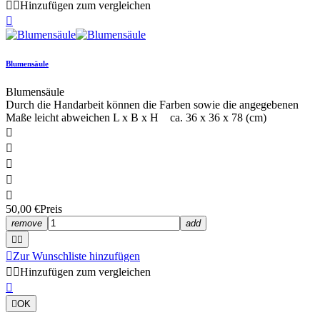


Hinzufügen zum vergleichen

Blumensäule
Blumensäule
Durch die Handarbeit können die Farben sowie die angegebenen
Maße leicht abweichen L x B x H ca. 36 x 36 x 78 (cm)





50,00 €
Preis
remove
add



Zur Wunschliste hinzufügen


Hinzufügen zum vergleichen


OK