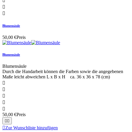



Blumensäule
50,00 €
Preis
Blumensäule
Blumensäule
Durch die Handarbeit können die Farben sowie die angegebenen
Maße leicht abweichen L x B x H ca. 36 x 36 x 78 (cm)





50,00 €
Preis



Zur Wunschliste hinzufügen