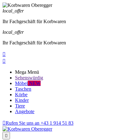
local_offer
Ihr Fachgeschäft für Korbwaren
local_offer
Ihr Fachgeschäft für Korbwaren


Mega Menü
Sehenswürdig
Möbel
NEW
Taschen
Körbe
Kinder
Tiere
Angebote

Rufen Sie uns an
+43 1 914 51 83
