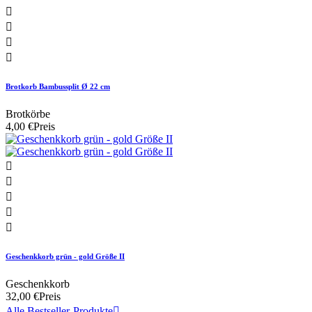




Brotkorb Bambussplit Ø 22 cm
Brotkörbe
4,00 €
Preis





Geschenkkorb grün - gold Größe II
Geschenkkorb
32,00 €
Preis
Alle Bestseller-Produkte
