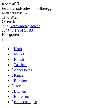
Kontakt


location_on
Korbwaren Oberegger
Matznergasse 32
1140 Wien
Österreich
email
korbwaren@aon.at
call
+43 1 914 51 83
Kategorien



Korb

Möbel

Haushalt

Taschen

Accessoires

Kinder

Raritäten

Tiere

Blumen

Einzelstücke

Einflechtungen