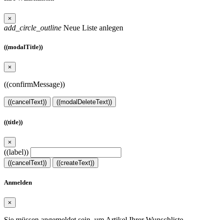
×
add_circle_outline
Neue Liste anlegen
((modalTitle))
×
((confirmMessage))
((cancelText))
((modalDeleteText))
((title))
×
((label))
((cancelText))
((createText))
Anmelden
×
Sie müssen angemeldet sein, um Artikel Ihrer Wunschliste